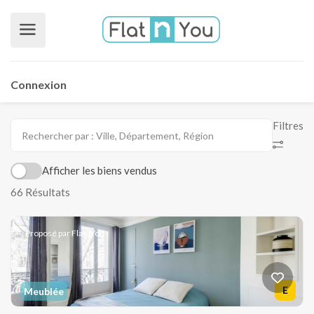
Connexion
Filtres
Afficher les biens vendus
66 Résultats
Proposé par FlatnYou
E
Meublée