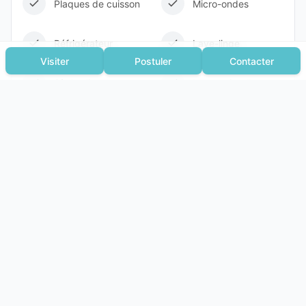
Plaques de cuisson
Micro-ondes
Réfrigérateur
Lave-linge
Visiter
Postuler
Contacter
Sèche-linge
Lave-vaisselle
Hotte Aspirante
Vaisselle
Linge de maison
Inclus dans les charges
Entretien bâtiment
Chauffage